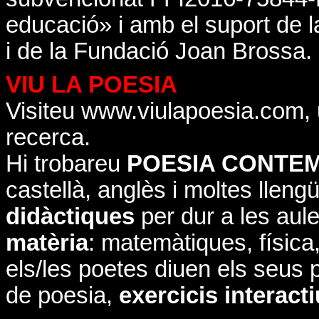
educació» i amb el suport de la
i de la Fundació Joan Brossa
.
VIU LA POESIA
Visiteu
www.viulapoesia.com
,
recerca.
Hi trobareu
POESIA CONTE
castellà, anglès i moltes llen
didàctiques
per dur a les aul
matèria
: matemàtiques, física, 
els/les poetes diuen els seus
de poesia,
exercicis interact