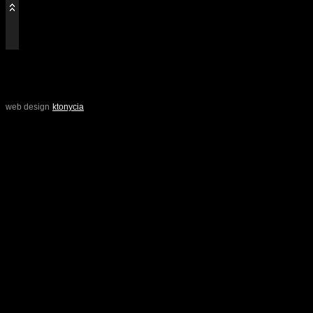
=
=
=
=
web design
ktonycia