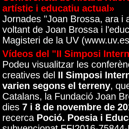
artístic i educatiu actual»
Jornades "Joan Brossa, ara i a
voltant de Joan Brossa i l'educ
Magisteri de la UV (www.uv.es
Vídeos del "II Simposi Inte
Podeu visualitzar les conferèn
creatives del
II Simposi Inte
varien segons el terreny
, que
Catalans, la Fundació Joan Br
dies
7 i 8 de novembre de 20
recerca
Poció. Poesia i Educ
subvencionat FFI2016-75844-P «