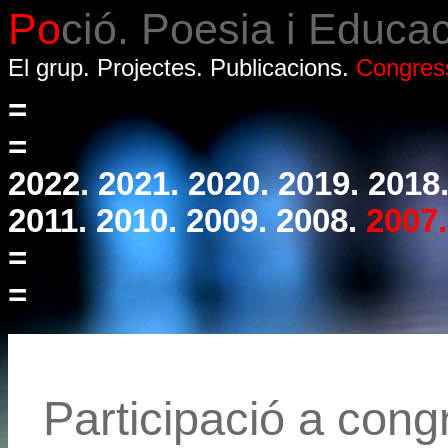
Po
ció. Poesia i Educac
El grup.
Projectes.
Publicacions.
Congres
=
=
2022.
2021.
2020.
2019.
2018
2011.
2010.
2009.
2008.
2007.
=
=
Participació a cong