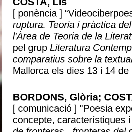
COSTA, Lis
[ ponència ] “Videociberpoe
ruptura. Teoria i pràctica de
l'Àrea de Teoria de la Liter
pel grup
Literatura Contempo
comparatius sobre la textual
Mallorca els dies 13 i 14 d
BORDONS, Glòria; COSTA,
[ comunicació ] "Poesia expe
concepte, característiques 
de fronteras - fronteras del d