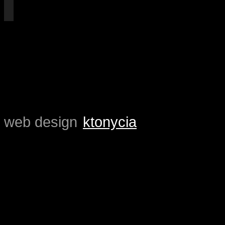
=
=
=
=
web design
ktonycia