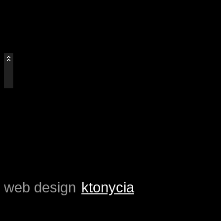
=
=
=
=
=
=
web design
ktonycia