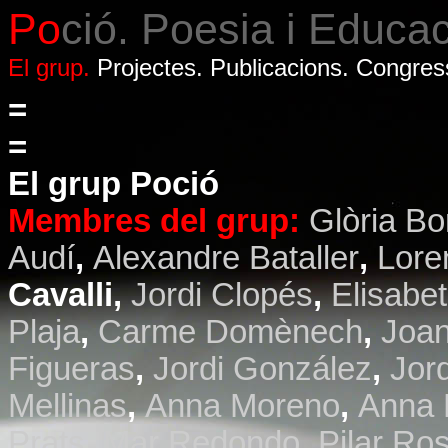
Po
ció. Poesia i Educac
El grup.
Projectes.
Publicacions.
Congres
=
=
El grup Poció
Membres del grup:
Glòria B
Audí
,
Alexandre Bataller
,
Lore
Cavalli
,
Jordi Clopés
,
Elisabe
Plaja
,
Carme Domènech
,
Joa
Figueras
,
Jordi González
,
Jord
Mellinas
,
Anna Moreno
,
Anna 
Prats
,
Mar Redondo
,
Pilar Ro