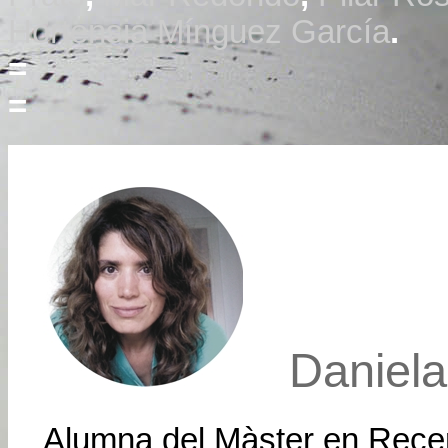
Hortensia Mínguez García
.
=
=
Daniela
Alumna del Màster en Recer