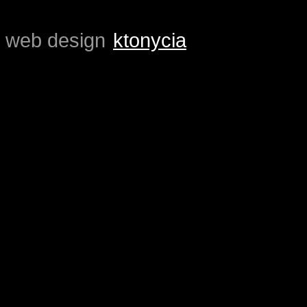
=
web design
ktonycia