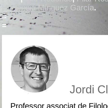
Hortensia Mínguez García
.
=
=
Jordi C
Professor associat de Filol