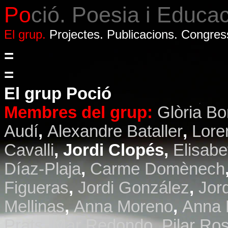
Po
ció. Poesia i Educac
El grup.
Projectes.
Publicacions.
Congres
=
=
El grup Poció
Membres del grup:
Glòria B
Audí
,
Alexandre Bataller
,
Lore
Cavalli
,
Jordi Clopés
,
Elisabe
Díaz-Plaja
,
Carme Domènech
Figueras
,
Jordi González
,
Jord
Mellinas
,
Anna Moreno
,
Anna 
Prats
,
Mar Redondo
,
Pilar Ro